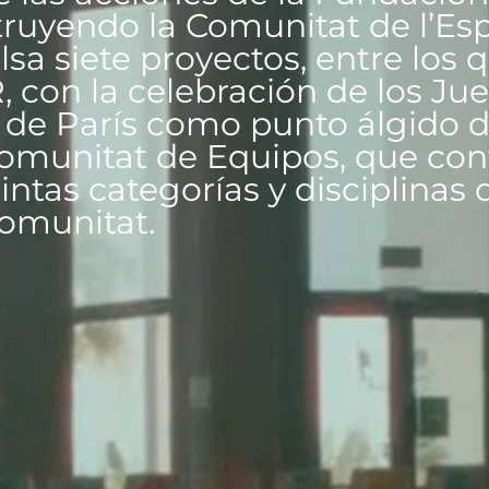
uyendo la Comunitat de l’Esp
a siete proyectos, entre los 
 con la celebración de los Ju
 de París como punto álgido d
 Comunitat de Equipos, que co
ntas categorías y disciplinas d
omunitat.