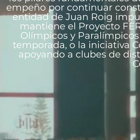
empeño por continuar constr
entidad de Juan Roig impuls
mantiene el Proyecto FER,
Olímpicos y Paralímpicos
temporada, o la iniciativa
apoyando a clubes de disti
C