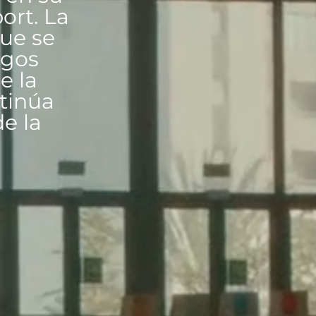
ort. La
que se
egos
e la
ntinúa
e la