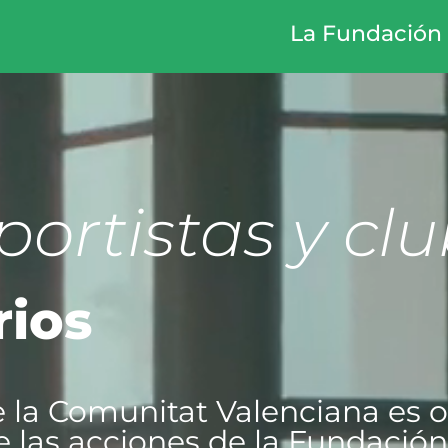
La Fundación
portistas y clu
rios
e la Comunitat Valenciana es o
e las acciones de la Fundación