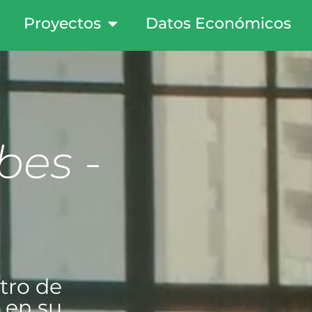
Proyectos
Datos Económicos
bes -
tro de
 en su