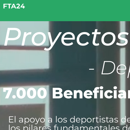
FTA24
Proyectos
- De
7.000 Beneficia
El apoyo a los deportistas d
los pilares fundamentales d